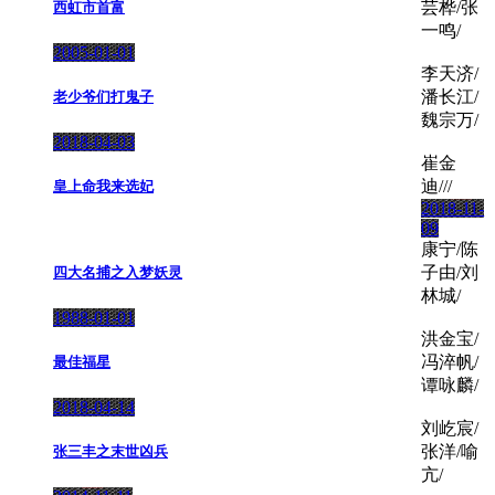
芸桦/张
西虹市首富
一鸣/
2005-01-01
李天济/
潘长江/
老少爷们打鬼子
魏宗万/
2018-04-03
崔金
迪///
皇上命我来选妃
2018-11-
09
康宁/陈
子由/刘
四大名捕之入梦妖灵
林城/
1988-01-01
洪金宝/
冯淬帆/
最佳福星
谭咏麟/
2018-04-14
刘屹宸/
张洋/喻
张三丰之末世凶兵
亢/