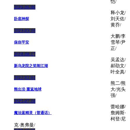
恺/
2026-06-06
释小龙/
刘天佐/
卧底神探
黄乔/
2023-03-10
大鹏/李
雪琴/尹
保你平安
正/
2018-08-17
吴孟达/
郝劭文/
新乌龙院之笑闹江湖
叶全真/
2022-02-01
熊二/熊
大/光头
熊出没·重返地球
强/
2025-07-18
蕾哈娜/
詹姆斯·
魔法蓝精灵（普通话）
柯登/尼
克·奥弗曼/