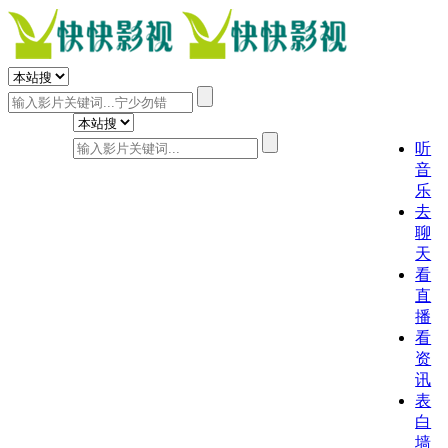
听
音
乐
去
聊
天
看
直
播
看
资
讯
表
白
墙