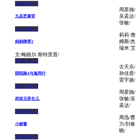
1994-01-01
周星驰/
吴孟达/
九品芝麻官
张敏/
2018-08-03
莉莉·詹
姆斯/杰
妈妈咪呀2
瑞米·艾
文/梅丽尔·斯特里普/
1998-10-21
古天乐/
孙佳君/
阴阳路4与鬼同行
雷宇扬/
1992-01-01
周星驰/
张敏/吴
武状元苏乞儿
孟达/
1996-01-01
周迅/曹
力/刘春
小娇妻
晓/
1998-01-01