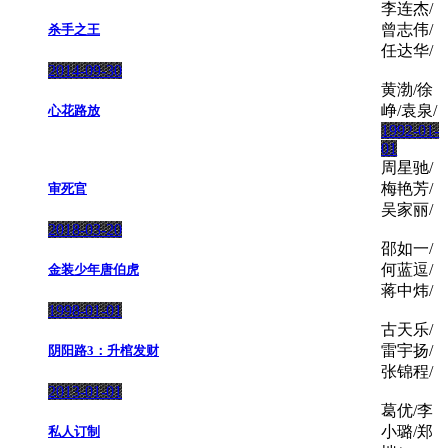
李连杰/
曾志伟/
杀手之王
任达华/
2014-09-30
黄渤/徐
峥/袁泉/
心花路放
1992-01-
01
周星驰/
梅艳芳/
审死官
吴家丽/
2018-03-20
邵如一/
何蓝逗/
金装少年唐伯虎
蒋中炜/
1998-01-01
古天乐/
雷宇扬/
阴阳路3：升棺发财
张锦程/
2013-01-01
葛优/李
小璐/郑
私人订制