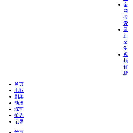
全
网
搜
索
最
新
采
集
视
频
解
析
首页
电影
剧集
动漫
综艺
抢先
记录
首页