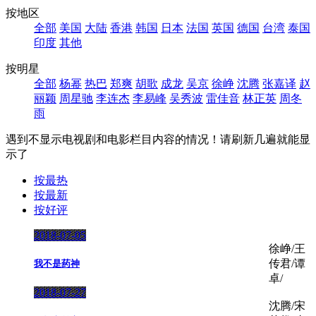
按地区
全部
美国
大陆
香港
韩国
日本
法国
英国
德国
台湾
泰国
印度
其他
按明星
全部
杨幂
热巴
郑爽
胡歌
成龙
吴京
徐峥
沈腾
张嘉译
赵
丽颖
周星驰
李连杰
李易峰
吴秀波
雷佳音
林正英
周冬
雨
遇到不显示电视剧和电影栏目内容的情况！请刷新几遍就能显
示了
按最热
按最新
按好评
2018-07-05
徐峥/王
传君/谭
我不是药神
卓/
2018-07-27
沈腾/宋