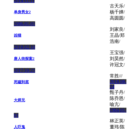
2014-11-11
古天乐/
杨千嬅/
单身男女2
高圆圆/
1986-01-01
刘家良/
王晶/郑
凶猫
浩南/
2018-02-16
王宝强/
刘昊然/
唐人街探案2
许冠文/
2017-10-21
常胜///
2018-08-
死磕到底
24
甄子丹/
陈乔恩/
大师兄
喻亢/
1984-01-
01
林正英/
董玮/陈
人吓鬼