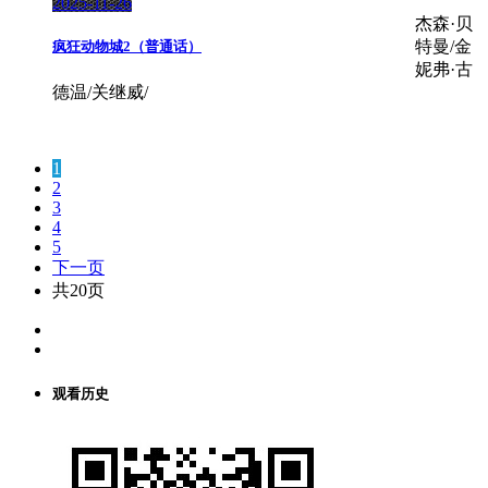
2025-11-26
杰森·贝
特曼/金
疯狂动物城2（普通话）
妮弗·古
德温/关继威/
1
2
3
4
5
下一页
共20页
观看历史