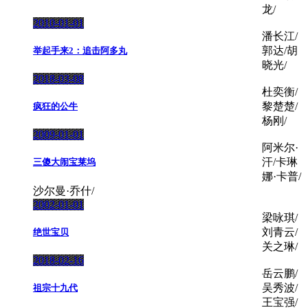
龙/
2010-01-01
潘长江/
郭达/胡
举起手来2：追击阿多丸
晓光/
2018-03-08
杜奕衡/
黎楚楚/
疯狂的公牛
杨刚/
2009-01-01
阿米尔·
汗/卡琳
三傻大闹宝莱坞
娜·卡普/
沙尔曼·乔什/
2002-01-01
梁咏琪/
刘青云/
绝世宝贝
关之琳/
2018-02-16
岳云鹏/
吴秀波/
祖宗十九代
王宝强/