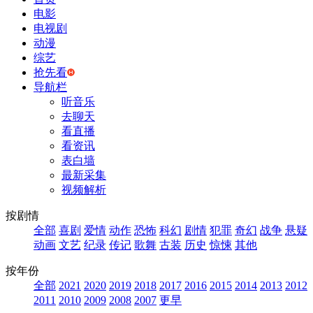
电影
电视剧
动漫
综艺
抢先看
导航栏
听音乐
去聊天
看直播
看资讯
表白墙
最新采集
视频解析
按剧情
全部
喜剧
爱情
动作
恐怖
科幻
剧情
犯罪
奇幻
战争
悬疑
动画
文艺
纪录
传记
歌舞
古装
历史
惊悚
其他
按年份
全部
2021
2020
2019
2018
2017
2016
2015
2014
2013
2012
2011
2010
2009
2008
2007
更早