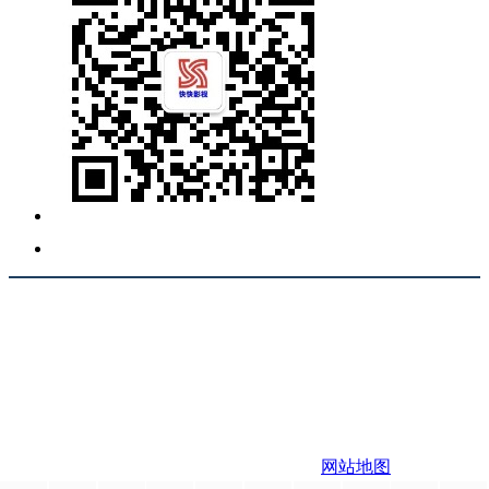
责任声明：本网站为非赢利性站点，本网站所有内容均来源
于互联网相关站点自动搜索采集信息，版权归原创者所有，
相关链接已经注明来源。本站只提供web页面服务,并不提供
影片资源存储,也不参与录制、上传若本站收录的节目无意侵
犯了贵司版权，https://www.kkqtv.com不承担任何由于内容的
合法性及健康性所引起的争议和法律责任。 如有侵权请联系
站长，站长会第一时间删除。 邮箱：123456
Copyright 快快影视 版权所有
网站地图