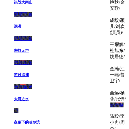
艳秋/金
决战大南山
安歌/
更新至38
成毅/颖
儿/刘欢
深潜
(演员)/
更新至36
王耀辉/
杜旭东/
密战无声
姚居德/
更新至26
金瀚/江
一燕/曹
逆时追捕
卫宇/
更新至36
聂远/杨
蓉/张铎/
大河之水
更新至
13
陆毅/李
小冉/周
夜幕下的哈尔滨
杰/