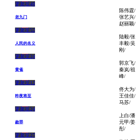
更新至48
陈伟霆/
张艺兴/
老九门
赵丽颖/
更新至52
陆毅/张
丰毅/吴
人民的名义
刚/
更新至24
郭京飞/
秦岚/祖
黄雀
峰/
更新至12
佟大为/
王佳佳/
昨夜将至
马苏/
更新至24
上白/潘
元甲/姜
赦罪
彤/
更新至27