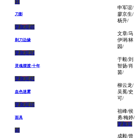
31
申军谊/
廖京生/
刀影
杨升/
更新至48
文章/马
伊琍/林
剃刀边缘
园/
更新至24
于毅/刘
智扬/肖
灵魂摆渡·十年
茵/
更新至42
柳云龙/
吴冕/史
血色迷雾
可/
更新至16
祖峰/侯
勇/梅婷/
面具
更新至
40
成毅/曾