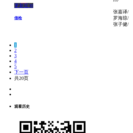
更新至30
张嘉译/
罗海琼/
借枪
张子健/
1
2
3
4
5
下一页
共20页
观看历史