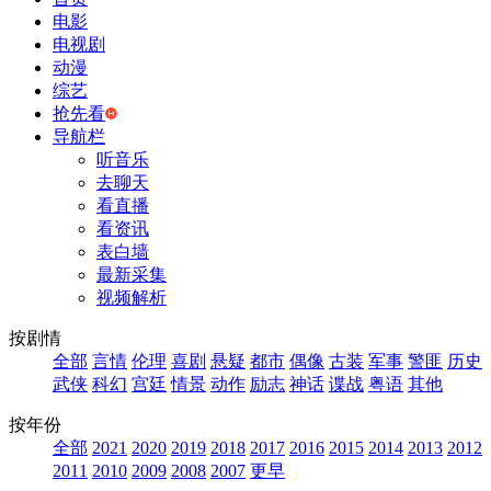
电影
电视剧
动漫
综艺
抢先看
导航栏
听音乐
去聊天
看直播
看资讯
表白墙
最新采集
视频解析
按剧情
全部
言情
伦理
喜剧
悬疑
都市
偶像
古装
军事
警匪
历史
武侠
科幻
宫廷
情景
动作
励志
神话
谍战
粤语
其他
按年份
全部
2021
2020
2019
2018
2017
2016
2015
2014
2013
2012
2011
2010
2009
2008
2007
更早