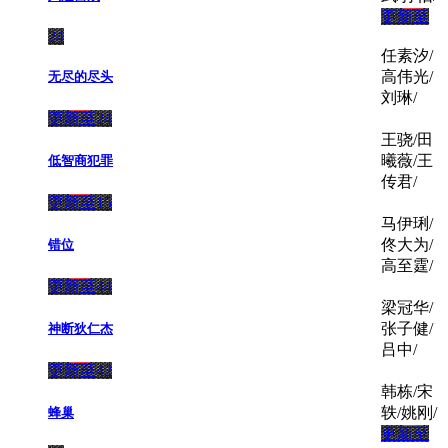
更新至
24
任素汐/
高伟光/
无尽的尽头
刘琳/
更新至24
王骁/田
曦薇/王
低智商犯罪
传君/
更新至15
马伊琍/
佟大为/
错位
高至霆/
更新至44
梁冠华/
张子健/
神断狄仁杰
吕中/
更新至42
韩栋/宋
轶/姚刚/
蜂巢
更新至