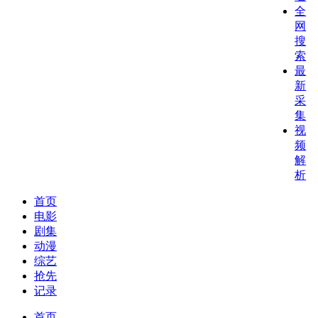
全
网
搜
索
最
新
采
集
视
频
解
析
首页
电影
剧集
动漫
综艺
抢先
记录
首页