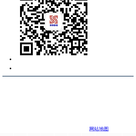
责任声明：本网站为非赢利性站点，本网站所有内容均来源
于互联网相关站点自动搜索采集信息，版权归原创者所有，
相关链接已经注明来源。本站只提供web页面服务,并不提供
影片资源存储,也不参与录制、上传若本站收录的节目无意侵
犯了贵司版权，https://www.kkqtv.com不承担任何由于内容的
合法性及健康性所引起的争议和法律责任。 如有侵权请联系
站长，站长会第一时间删除。 邮箱：123456
Copyright 快快影视 版权所有
网站地图