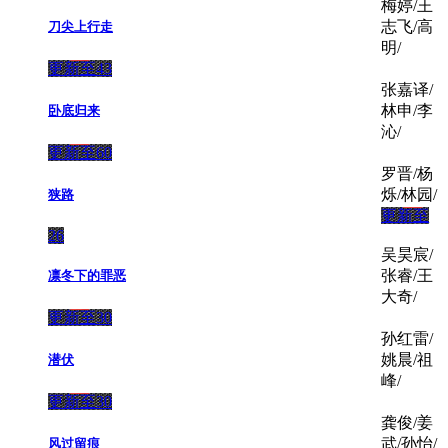
梅婷/王
志飞/高
刀尖上行走
明/
更新至43
张嘉译/
林申/李
卧底归来
沁/
更新至60
罗晋/杨
烁/林园/
狭路
更新至
26
吴昊宸/
张睿/王
凛冬下的罪恶
大奇/
更新至30
孙红雷/
姚晨/祖
潜伏
峰/
更新至30
龚俊/姜
武/孙怡/
风过留痕