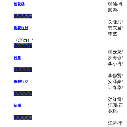
舜晞/肖
莲花楼
顺尧/
更新至32
关晓彤/
韩东君/
梅花红桃
李艺
（演员）/
更新至46
柳云龙/
罗海琼/
风筝
李小冉/
更新至24
李修贤/
安泽豪/
铁腕行动
计春华/
更新至20
孙红雷/
江珊/石
征服
兆琪/
更新至20
江涛/李