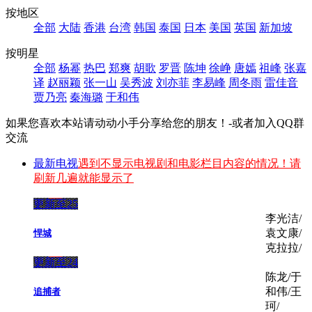
按地区
全部
大陆
香港
台湾
韩国
泰国
日本
美国
英国
新加坡
按明星
全部
杨幂
热巴
郑爽
胡歌
罗晋
陈坤
徐峥
唐嫣
祖峰
张嘉
译
赵丽颖
张一山
吴秀波
刘亦菲
李易峰
周冬雨
雷佳音
贾乃亮
秦海璐
于和伟
如果您喜欢本站请动动小手分享给您的朋友！-或者加入QQ群
交流
最新电视
遇到不显示电视剧和电影栏目内容的情况！请
刷新几遍就能显示了
更新至25
李光洁/
袁文康/
悍城
克拉拉/
更新至24
陈龙/于
和伟/王
追捕者
珂/