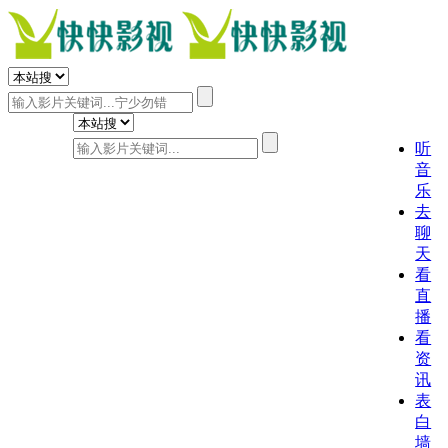
听
音
乐
去
聊
天
看
直
播
看
资
讯
表
白
墙