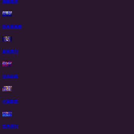
海峡两岸
推荐
防务新观察
推荐
新闻周刊
推荐
法治在线
推荐
中国新闻
推荐
世界周刊