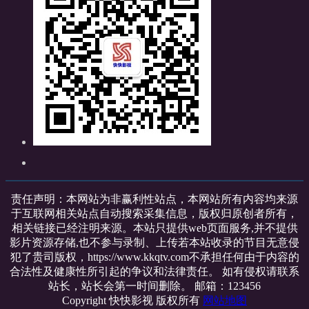
责任声明：本网站为非赢利性站点，本网站所有内容均来源
于互联网相关站点自动搜索采集信息，版权归原创者所有，
相关链接已经注明来源。本站只提供web页面服务,并不提供
影片资源存储,也不参与录制、上传若本站收录的节目无意侵
犯了贵司版权，https://www.kkqtv.com不承担任何由于内容的
合法性及健康性所引起的争议和法律责任。 如有侵权请联系
站长，站长会第一时间删除。 邮箱：123456
Copyright 快快影视 版权所有
网站地图