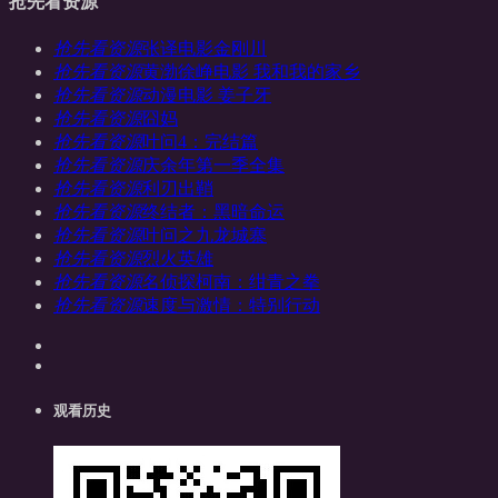
抢先看资源
抢先看资源
张译电影金刚川
抢先看资源
黄渤徐峥电影 我和我的家乡
抢先看资源
动漫电影 姜子牙
抢先看资源
囧妈
抢先看资源
叶问4：完结篇
抢先看资源
庆余年第一季全集
抢先看资源
利刃出鞘
抢先看资源
终结者：黑暗命运
抢先看资源
叶问之九龙城寨
抢先看资源
烈火英雄
抢先看资源
名侦探柯南：绀青之拳
抢先看资源
速度与激情：特别行动
观看历史