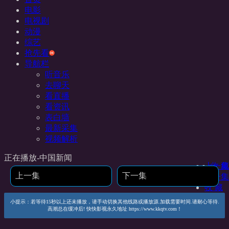
电影
电视剧
动漫
综艺
抢先看
导航栏
听音乐
去聊天
看直播
看资讯
表白墙
最新采集
视频解析
正在播放-中国新闻
上一集
收 藏
上一集
下一集
下一集
收 藏
小提示：若等待15秒以上还未播放，请手动切换其他线路或播放源.加载需要时间.请耐心等待.
高潮总在缓冲后! 快快影视永久地址 https://www.kkqtv.com！