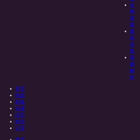
全
网
搜
索
最
新
采
集
视
频
解
析
首页
电影
剧集
动漫
综艺
抢先
记录
首页