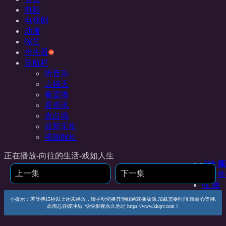
电影
电视剧
动漫
综艺
抢先看
导航栏
听音乐
去聊天
看直播
看资讯
表白墙
最新采集
视频解析
正在播放-向往的生活-戏如人生
上一集
收 藏
上一集
下一集
下一集
收 藏
小提示：若等待15秒以上还未播放，请手动切换其他线路或播放源.加载需要时间.请耐心等待.
高潮总在缓冲后! 快快影视永久地址 https://www.kkqtv.com！