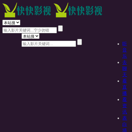
听
音
乐
去
聊
天
看
直
播
看
资
讯
表
白
墙