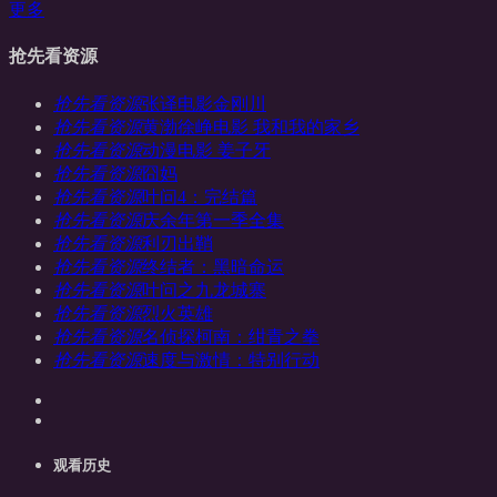
更多
抢先看资源
抢先看资源
张译电影金刚川
抢先看资源
黄渤徐峥电影 我和我的家乡
抢先看资源
动漫电影 姜子牙
抢先看资源
囧妈
抢先看资源
叶问4：完结篇
抢先看资源
庆余年第一季全集
抢先看资源
利刃出鞘
抢先看资源
终结者：黑暗命运
抢先看资源
叶问之九龙城寨
抢先看资源
烈火英雄
抢先看资源
名侦探柯南：绀青之拳
抢先看资源
速度与激情：特别行动
观看历史