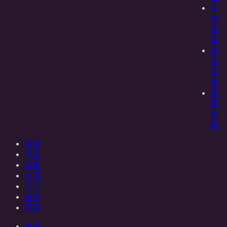
全
网
搜
索
最
新
采
集
视
频
解
析
首页
电影
剧集
动漫
综艺
抢先
记录
首页