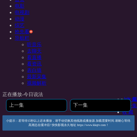
电影
电视剧
动漫
综艺
抢先看
导航栏
听音乐
去聊天
看直播
看资讯
表白墙
最新采集
视频解析
正在播放-今日说法
上一集
收 藏
上一集
下一集
下一集
收 藏
小提示：若等待15秒以上还未播放，请手动切换其他线路或播放源.加载需要时间.请耐心等待.
高潮总在缓冲后! 快快影视永久地址 https://www.kkqtv.com！