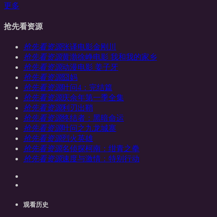
更多
抢先看资源
抢先看资源
张译电影金刚川
抢先看资源
黄渤徐峥电影 我和我的家乡
抢先看资源
动漫电影 姜子牙
抢先看资源
囧妈
抢先看资源
叶问4：完结篇
抢先看资源
庆余年第一季全集
抢先看资源
利刃出鞘
抢先看资源
终结者：黑暗命运
抢先看资源
叶问之九龙城寨
抢先看资源
烈火英雄
抢先看资源
名侦探柯南：绀青之拳
抢先看资源
速度与激情：特别行动
观看历史