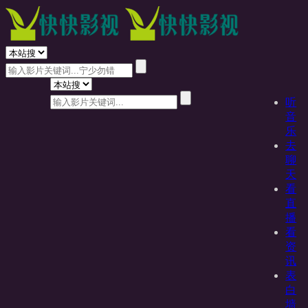
听
音
乐
去
聊
天
看
直
播
看
资
讯
表
白
墙